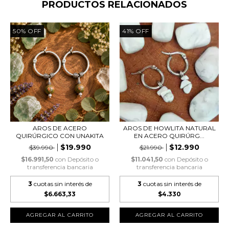
PRODUCTOS RELACIONADOS
50
%
OFF
41
%
OFF
AROS DE ACERO
AROS DE HOWLITA NATURAL
QUIRÚRGICO CON UNAKITA
EN ACERO QUIRÚRG...
$19.990
$12.990
$39.990
$21.990
$16.991,50
con
Depósito o
$11.041,50
con
Depósito o
transferencia bancaria
transferencia bancaria
3
cuotas sin interés de
3
cuotas sin interés de
$6.663,33
$4.330