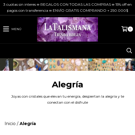
3 cuotas sin interes ∞ REGALOS CON TODAS LAS COMPRAS ∞ 15% off en
pagos con transferencia ∞ ENVÍO GRATIS COMPRANDO + 250.000$
MENÚ
0
Alegría
Joyas con cristales que elevan tu energía, despiertan la alegría y te
conectan con el disfrute
Inicio
/
Alegría