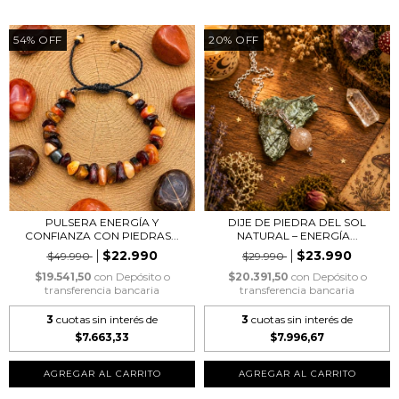
54
%
OFF
20
%
OFF
PULSERA ENERGÍA Y
DIJE DE PIEDRA DEL SOL
CONFIANZA CON PIEDRAS...
NATURAL – ENERGÍA...
$22.990
$23.990
$49.990
$29.990
$19.541,50
con
Depósito o
$20.391,50
con
Depósito o
transferencia bancaria
transferencia bancaria
3
cuotas sin interés de
3
cuotas sin interés de
$7.663,33
$7.996,67