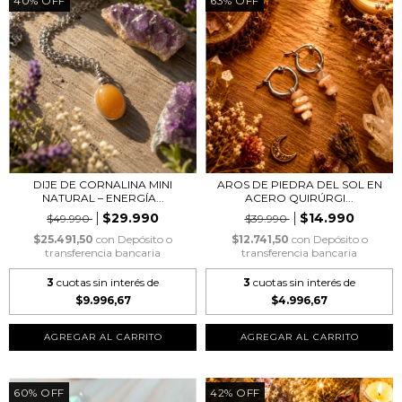
40
%
OFF
63
%
OFF
DIJE DE CORNALINA MINI
AROS DE PIEDRA DEL SOL EN
NATURAL – ENERGÍA...
ACERO QUIRÚRGI...
$29.990
$14.990
$49.990
$39.990
$25.491,50
con
Depósito o
$12.741,50
con
Depósito o
transferencia bancaria
transferencia bancaria
3
cuotas sin interés de
3
cuotas sin interés de
$9.996,67
$4.996,67
60
%
OFF
42
%
OFF