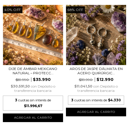
40
%
OFF
68
%
OFF
DIJE DE ÁMBAR MEXICANO
AROS DE JASPE DÁLMATA EN
NATURAL – PROTECC...
ACERO QUIRÚRGIC...
$35.990
$12.990
$59.990
$39.990
$30.591,50
con
Depósito o
$11.041,50
con
Depósito o
transferencia bancaria
transferencia bancaria
3
cuotas sin interés de
3
cuotas sin interés de
$4.330
$11.996,67
AGREGAR AL CARRITO