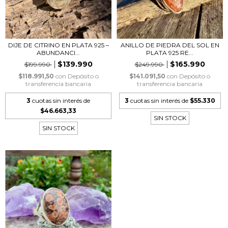
DIJE DE CITRINO EN PLATA 925 –
ANILLO DE PIEDRA DEL SOL EN
ABUNDANCI...
PLATA 925 RE...
$139.990
$165.990
$199.990
$249.990
$118.991,50
con
Depósito o
$141.091,50
con
Depósito o
transferencia bancaria
transferencia bancaria
3
cuotas sin interés de
3
cuotas sin interés de
$55.330
$46.663,33
SIN STOCK
SIN STOCK