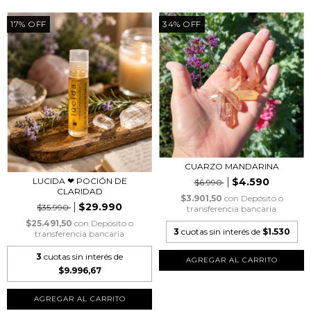
17
%
OFF
34
%
OFF
CUARZO MANDARINA
$4.590
LUCIDA ❤︎ POCIÓN DE
$6.990
CLARIDAD
$3.901,50
con
Depósito o
$29.990
$35.990
transferencia bancaria
$25.491,50
con
Depósito o
3
cuotas sin interés de
$1.530
transferencia bancaria
3
cuotas sin interés de
$9.996,67