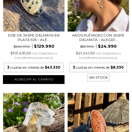
DIJE DE JASPE DÁLMATA EN
AROS PLÉYADES CON JASPE
PLATA 925 – ALE...
DÁLMATA – ALEGRÍ...
$129.990
$24.990
$249.990
$59.990
$110.491,50
con
Depósito o
$21.241,50
con
Depósito o
transferencia bancaria
transferencia bancaria
3
cuotas sin interés de
$43.330
3
cuotas sin interés de
$8.330
SIN STOCK