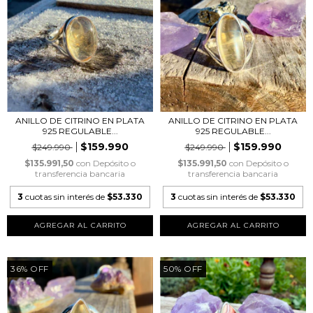
ANILLO DE CITRINO EN PLATA
ANILLO DE CITRINO EN PLATA
925 REGULABLE...
925 REGULABLE...
$159.990
$159.990
$249.990
$249.990
$135.991,50
con
Depósito o
$135.991,50
con
Depósito o
transferencia bancaria
transferencia bancaria
3
cuotas sin interés de
$53.330
3
cuotas sin interés de
$53.330
36
%
OFF
50
%
OFF