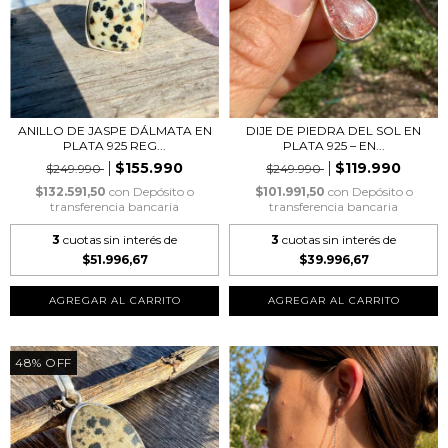
ANILLO DE JASPE DÁLMATA EN
DIJE DE PIEDRA DEL SOL EN
PLATA 925 REG...
PLATA 925 – EN...
$155.990
$119.990
$249.990
$249.990
$132.591,50
con
Depósito o
$101.991,50
con
Depósito o
transferencia bancaria
transferencia bancaria
3
cuotas sin interés de
3
cuotas sin interés de
$51.996,67
$39.996,67
48
%
OFF