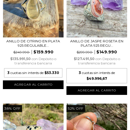
ANILLO DE CITRINO EN PLATA
ANILLO DE JASPE ROSETA EN
925 REGULABLE...
PLATA 925 REGU...
$159.990
$149.990
$249.990
$299.990
$135.991,50
con
Depósito o
$127.491,50
con
Depósito o
transferencia bancaria
transferencia bancaria
3
cuotas sin interés de
$53.330
3
cuotas sin interés de
$49.996,67
38
%
OFF
52
%
OFF