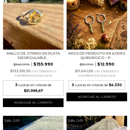
ANILLO DE CITRINO EN PLATA
AROS DE PERIDOTO EN ACERO
925 REGULABLE...
QUIRÚRGICO – P...
$155.990
$12.990
$249.990
$39.990
$132.591,50
con
Depósito o
$11.041,50
con
Depósito o
transferencia bancaria
transferencia bancaria
3
cuotas sin interés de
3
cuotas sin interés de
$4.330
$51.996,67
36
%
OFF
36
%
OFF