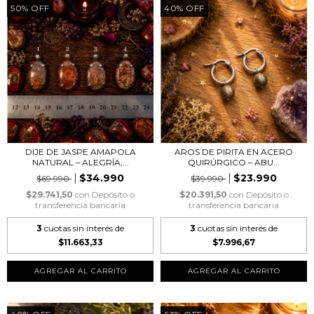
50
%
OFF
40
%
OFF
DIJE DE JASPE AMAPOLA
AROS DE PIRITA EN ACERO
NATURAL – ALEGRÍA,...
QUIRÚRGICO – ABU...
$34.990
$23.990
$69.990
$39.990
$29.741,50
con
Depósito o
$20.391,50
con
Depósito o
transferencia bancaria
transferencia bancaria
3
cuotas sin interés de
3
cuotas sin interés de
$11.663,33
$7.996,67
AGREGAR AL CARRITO