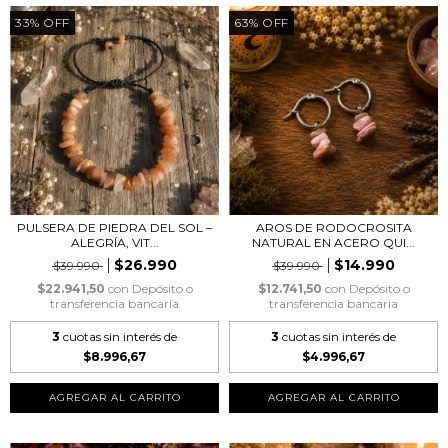
33
%
OFF
63
%
OFF
PULSERA DE PIEDRA DEL SOL –
AROS DE RODOCROSITA
ALEGRÍA, VIT...
NATURAL EN ACERO QUI...
$26.990
$14.990
$39.990
$39.990
$22.941,50
con
Depósito o
$12.741,50
con
Depósito o
transferencia bancaria
transferencia bancaria
3
cuotas sin interés de
3
cuotas sin interés de
$8.996,67
$4.996,67