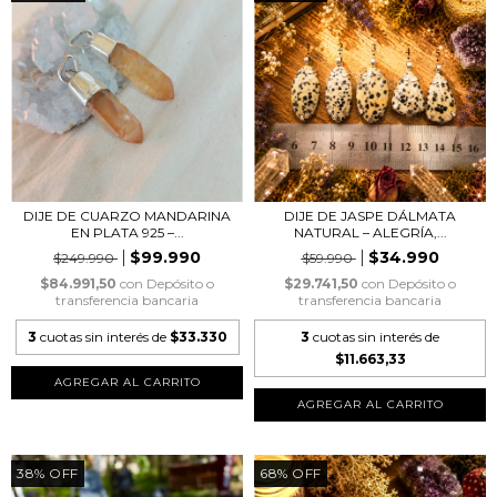
DIJE DE JASPE DÁLMATA
DIJE DE CUARZO MANDARINA
NATURAL – ALEGRÍA,...
EN PLATA 925 –...
$34.990
$99.990
$59.990
$249.990
$29.741,50
con
Depósito o
$84.991,50
con
Depósito o
transferencia bancaria
transferencia bancaria
3
cuotas sin interés de
3
cuotas sin interés de
$33.330
$11.663,33
AGREGAR AL CARRITO
AGREGAR AL CARRITO
38
%
OFF
68
%
OFF