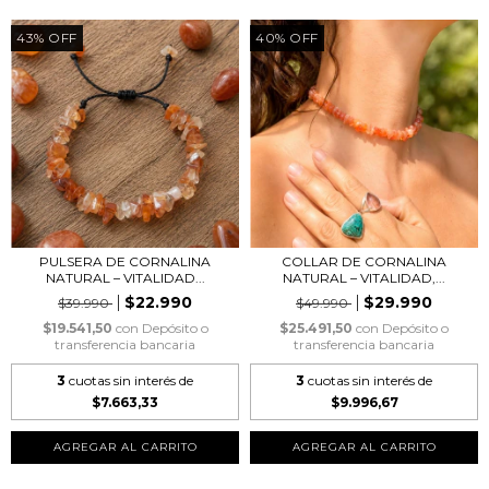
43
%
OFF
40
%
OFF
PULSERA DE CORNALINA
COLLAR DE CORNALINA
NATURAL – VITALIDAD...
NATURAL – VITALIDAD,...
$22.990
$29.990
$39.990
$49.990
$19.541,50
con
Depósito o
$25.491,50
con
Depósito o
transferencia bancaria
transferencia bancaria
3
cuotas sin interés de
3
cuotas sin interés de
$7.663,33
$9.996,67