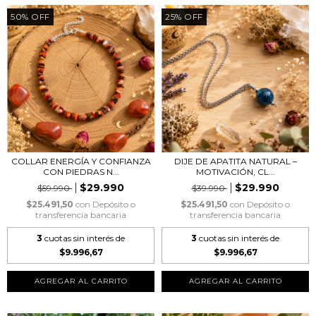
50
%
OFF
25
%
OFF
COLLAR ENERGÍA Y CONFIANZA
DIJE DE APATITA NATURAL –
CON PIEDRAS N...
MOTIVACIÓN, CL...
$29.990
$29.990
$59.990
$39.990
$25.491,50
con
Depósito o
$25.491,50
con
Depósito o
transferencia bancaria
transferencia bancaria
3
cuotas sin interés de
3
cuotas sin interés de
$9.996,67
$9.996,67