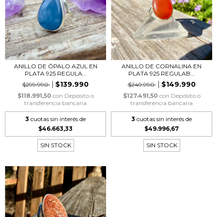
ANILLO DE ÓPALO AZUL EN
ANILLO DE CORNALINA EN
PLATA 925 REGULA...
PLATA 925 REGULAB...
$139.990
$149.990
$299.990
$249.990
$118.991,50
con
Depósito o
$127.491,50
con
Depósito o
transferencia bancaria
transferencia bancaria
3
cuotas sin interés de
3
cuotas sin interés de
$46.663,33
$49.996,67
SIN STOCK
SIN STOCK