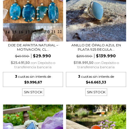
DIJE DE APATITA NATURAL –
ANILLO DE ÓPALO AZUL EN
MOTIVACIÓN, CL...
PLATA 925 REGULA...
$29.990
$139.990
$49.990
$299.990
$25.491,50
con
Depósito o
$118.991,50
con
Depósito o
transferencia bancaria
transferencia bancaria
3
cuotas sin interés de
3
cuotas sin interés de
$9.996,67
$46.663,33
SIN STOCK
SIN STOCK