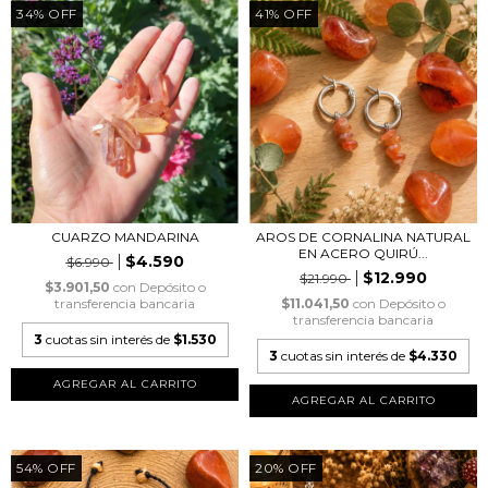
34
%
OFF
41
%
OFF
CUARZO MANDARINA
AROS DE CORNALINA NATURAL
EN ACERO QUIRÚ...
$4.590
$6.990
$12.990
$21.990
$3.901,50
con
Depósito o
transferencia bancaria
$11.041,50
con
Depósito o
transferencia bancaria
3
cuotas sin interés de
$1.530
3
cuotas sin interés de
$4.330
54
%
OFF
20
%
OFF