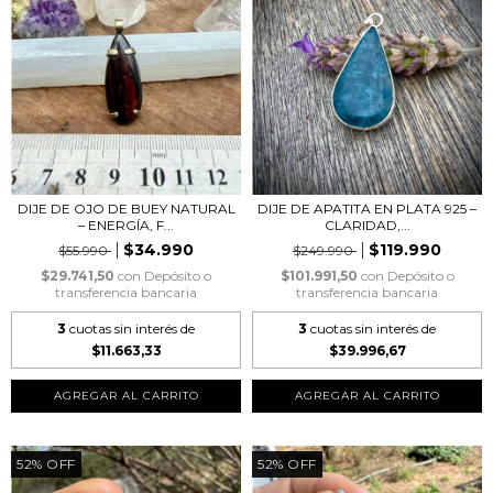
DIJE DE OJO DE BUEY NATURAL
DIJE DE APATITA EN PLATA 925 –
– ENERGÍA, F...
CLARIDAD,...
$34.990
$119.990
$55.990
$249.990
$29.741,50
con
Depósito o
$101.991,50
con
Depósito o
transferencia bancaria
transferencia bancaria
3
cuotas sin interés de
3
cuotas sin interés de
$11.663,33
$39.996,67
52
%
OFF
52
%
OFF