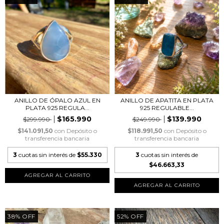
ANILLO DE ÓPALO AZUL EN
ANILLO DE APATITA EN PLATA
PLATA 925 REGULA...
925 REGULABLE...
$165.990
$139.990
$299.990
$249.990
$141.091,50
con
Depósito o
$118.991,50
con
Depósito o
transferencia bancaria
transferencia bancaria
3
cuotas sin interés de
$55.330
3
cuotas sin interés de
$46.663,33
38
%
OFF
52
%
OFF