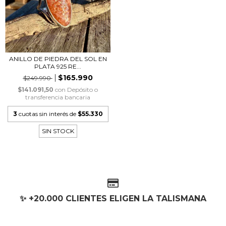
ANILLO DE PIEDRA DEL SOL EN
PLATA 925 RE...
$165.990
$249.990
$141.091,50
con
Depósito o
transferencia bancaria
3
cuotas sin interés de
$55.330
SIN STOCK
✨ +20.000 CLIENTES ELIGEN LA TALISMANA