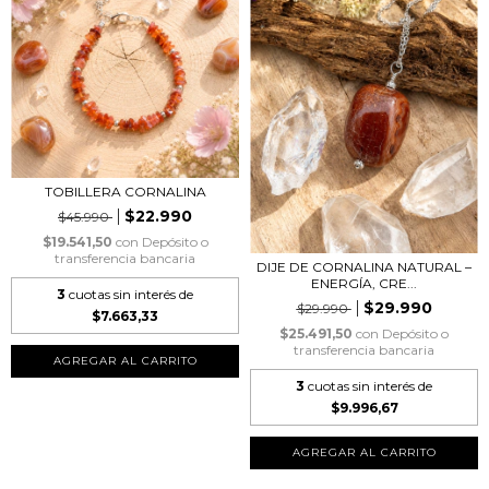
TOBILLERA CORNALINA
$22.990
$45.990
$19.541,50
con
Depósito o
transferencia bancaria
DIJE DE CORNALINA NATURAL –
ENERGÍA, CRE...
3
cuotas sin interés de
$29.990
$29.990
$7.663,33
$25.491,50
con
Depósito o
transferencia bancaria
3
cuotas sin interés de
$9.996,67