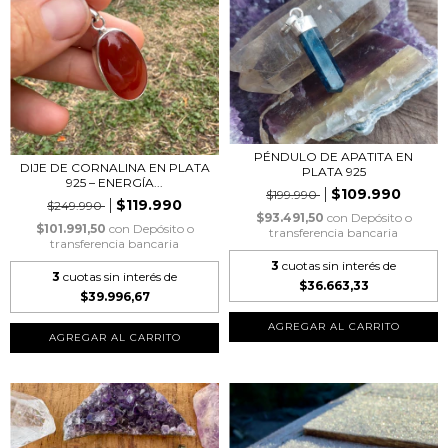
PÉNDULO DE APATITA EN
DIJE DE CORNALINA EN PLATA
PLATA 925
925 – ENERGÍA...
$109.990
$199.990
$119.990
$249.990
$93.491,50
con
Depósito o
$101.991,50
con
Depósito o
transferencia bancaria
transferencia bancaria
3
cuotas sin interés de
3
cuotas sin interés de
$36.663,33
$39.996,67