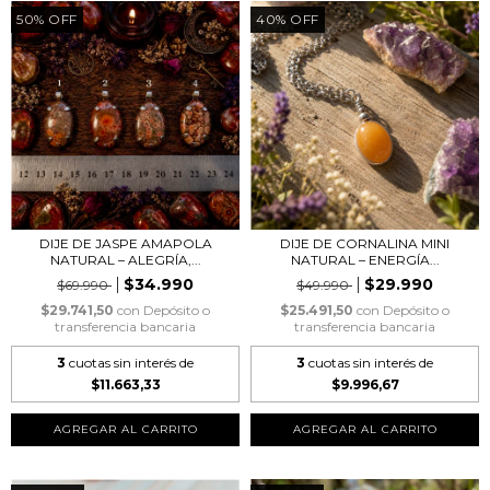
50
%
OFF
40
%
OFF
DIJE DE JASPE AMAPOLA
DIJE DE CORNALINA MINI
NATURAL – ALEGRÍA,...
NATURAL – ENERGÍA...
$34.990
$29.990
$69.990
$49.990
$29.741,50
con
Depósito o
$25.491,50
con
Depósito o
transferencia bancaria
transferencia bancaria
3
cuotas sin interés de
3
cuotas sin interés de
$11.663,33
$9.996,67
AGREGAR AL CARRITO