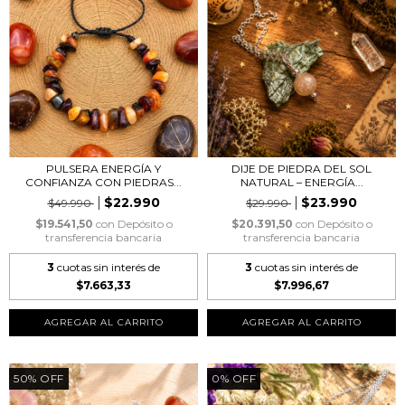
PULSERA ENERGÍA Y
DIJE DE PIEDRA DEL SOL
CONFIANZA CON PIEDRAS...
NATURAL – ENERGÍA...
$22.990
$23.990
$49.990
$29.990
$19.541,50
con
Depósito o
$20.391,50
con
Depósito o
transferencia bancaria
transferencia bancaria
3
cuotas sin interés de
3
cuotas sin interés de
$7.663,33
$7.996,67
50
%
OFF
0
%
OFF