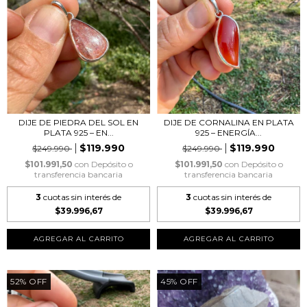
DIJE DE PIEDRA DEL SOL EN
DIJE DE CORNALINA EN PLATA
PLATA 925 – EN...
925 – ENERGÍA...
$119.990
$119.990
$249.990
$249.990
$101.991,50
con
Depósito o
$101.991,50
con
Depósito o
transferencia bancaria
transferencia bancaria
3
cuotas sin interés de
3
cuotas sin interés de
$39.996,67
$39.996,67
52
%
OFF
45
%
OFF