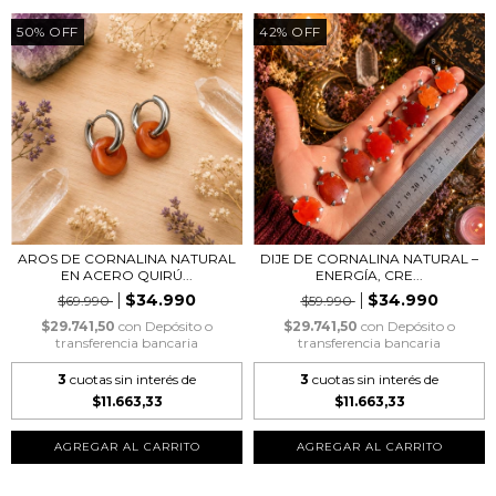
50
%
OFF
42
%
OFF
AROS DE CORNALINA NATURAL
DIJE DE CORNALINA NATURAL –
EN ACERO QUIRÚ...
ENERGÍA, CRE...
$34.990
$34.990
$69.990
$59.990
$29.741,50
con
Depósito o
$29.741,50
con
Depósito o
transferencia bancaria
transferencia bancaria
3
cuotas sin interés de
3
cuotas sin interés de
$11.663,33
$11.663,33
AGREGAR AL CARRITO