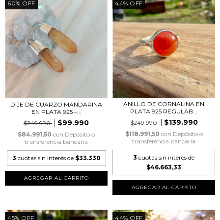
60
%
OFF
44
%
OFF
ANILLO DE CORNALINA EN
DIJE DE CUARZO MANDARINA
PLATA 925 REGULAB...
EN PLATA 925 –...
$139.990
$99.990
$249.990
$249.990
$118.991,50
con
Depósito o
$84.991,50
con
Depósito o
transferencia bancaria
transferencia bancaria
3
cuotas sin interés de
3
cuotas sin interés de
$33.330
$46.663,33
AGREGAR AL CARRITO
45
%
OFF
44
%
OFF