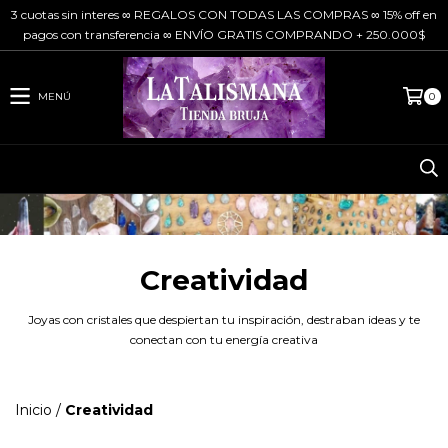
3 cuotas sin interes ∞ REGALOS CON TODAS LAS COMPRAS ∞ 15% off en
pagos con transferencia ∞ ENVÍO GRATIS COMPRANDO + 250.000$
MENÚ
0
Creatividad
Joyas con cristales que despiertan tu inspiración, destraban ideas y te
conectan con tu energía creativa
Inicio
/
Creatividad