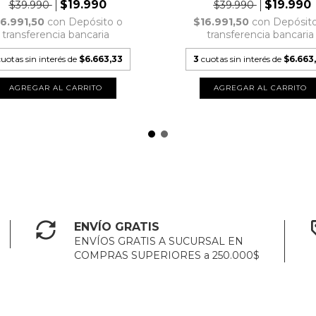
$19.990
$19.990
$39.990
$39.990
16.991,50
con
Depósito o
$16.991,50
con
Depósit
transferencia bancaria
transferencia bancaria
cuotas sin interés de
$6.663,33
3
cuotas sin interés de
$6.663
ENVÍO GRATIS
ENVÍOS GRATIS A SUCURSAL EN
COMPRAS SUPERIORES a 250.000$