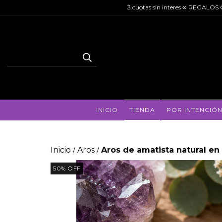
3 cuotas sin interes ∞ REGAL
INICIO
TIENDA
POR INTENCIÓ
Inicio
Aros
Aros de amatista natural en 
/
/
50
%
OFF