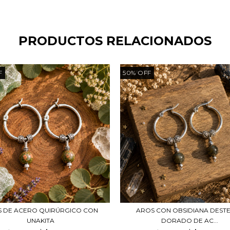
PRODUCTOS RELACIONADOS
F
50
%
OFF
 DE ACERO QUIRÚRGICO CON
AROS CON OBSIDIANA DEST
UNAKITA
DORADO DE AC...