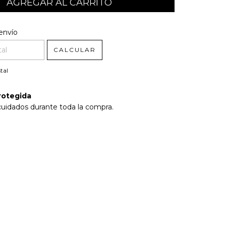
l CP:
CAMBIAR CP
envío
CALCULAR
tal
rotegida
cuidados durante toda la compra.