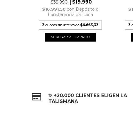
90
$19.990
$39.990
sito o
$16.991,50
con
Depósito o
$
aria
transferencia bancaria
.663,33
3
cuotas sin interés de
$6.663,33
3
✨ +20.000 CLIENTES ELIGEN LA
TALISMANA