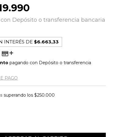
19.990
0
con
Depósito o transferencia bancaria
N INTERÉS DE
$6.663,33
ento
pagando con Depósito o transferencia
DE PAGO
is
superando los
$250.000