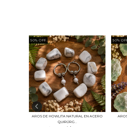
50
%
OFF
50
%
OF
ATURAL EN
AROS DE HOWLITA NATURAL EN ACERO
AROS
QUIRÚRG...