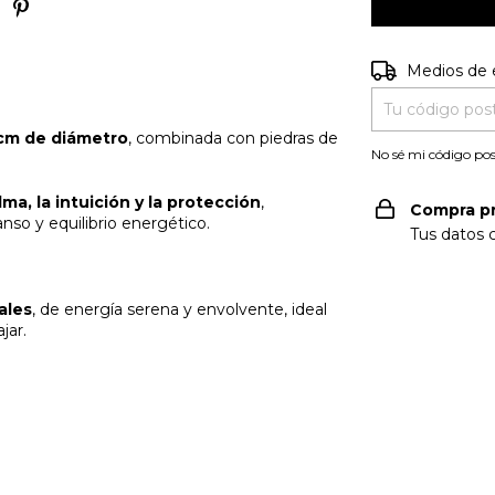
Entregas para e
Medios de 
 cm de diámetro
, combinada con piedras de
No sé mi código pos
lma, la intuición y la protección
,
Compra p
so y equilibrio energético.
Tus datos 
ales
, de energía serena y envolvente, ideal
jar.