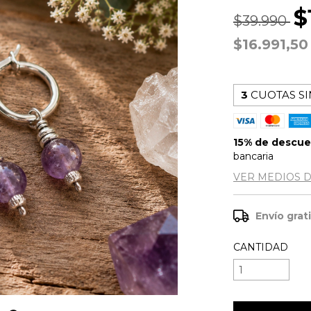
$
$39.990
$16.991,5
3
CUOTAS SI
15% de descu
bancaria
VER MEDIOS 
Envío grat
CANTIDAD