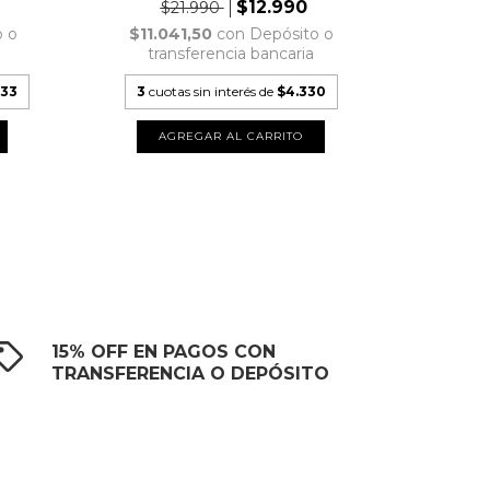
$12.990
$21.990
$
o o
$11.041,50
con
Depósito o
$16.9
transferencia bancaria
tra
,33
3
cuotas sin interés de
$4.330
3
cuota
15% OFF EN PAGOS CON
TRANSFERENCIA O DEPÓSITO