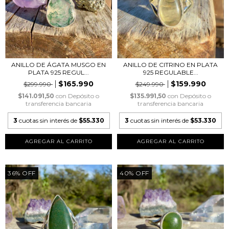
ANILLO DE ÁGATA MUSGO EN
ANILLO DE CITRINO EN PLATA
PLATA 925 REGUL...
925 REGULABLE...
$165.990
$159.990
$299.990
$249.990
$141.091,50
con
Depósito o
$135.991,50
con
Depósito o
transferencia bancaria
transferencia bancaria
3
cuotas sin interés de
$55.330
3
cuotas sin interés de
$53.330
36
%
OFF
40
%
OFF