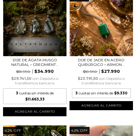
DIJE DE ÁGATA MUSGO
DIJE DE JADE EN ACERO
NATURAL – CRECIMIENT...
QUIRÚRGICO – ARMON...
$34.990
$27.990
$59.990
$59.990
$29.741,50
con
Depósito o
$23.791,50
con
Depósito o
transferencia bancaria
transferencia bancaria
3
cuotas sin interés de
3
cuotas sin interés de
$9.330
$11.663,33
AGREGAR AL CARRITO
42
%
OFF
42
%
OFF