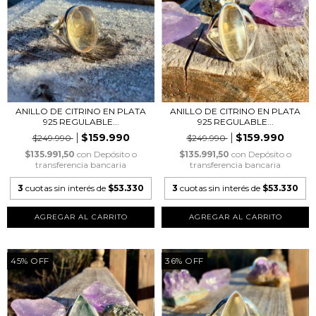
ANILLO DE CITRINO EN PLATA
ANILLO DE CITRINO EN PLATA
925 REGULABLE...
925 REGULABLE...
$159.990
$159.990
$249.990
$249.990
$135.991,50
con
Depósito o
$135.991,50
con
Depósito o
transferencia bancaria
transferencia bancaria
3
cuotas sin interés de
$53.330
3
cuotas sin interés de
$53.330
45
%
OFF
36
%
OFF