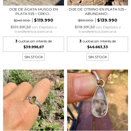
DIJE DE ÁGATA MUSGO EN
DIJE DE CITRINO EN PLATA 925 –
PLATA 925 – CRECI...
ABUNDANCI...
$119.990
$139.990
$249.990
$199.990
$101.991,50
con
Depósito o
$118.991,50
con
Depósito o
transferencia bancaria
transferencia bancaria
3
cuotas sin interés de
3
cuotas sin interés de
$39.996,67
$46.663,33
SIN STOCK
SIN STOCK