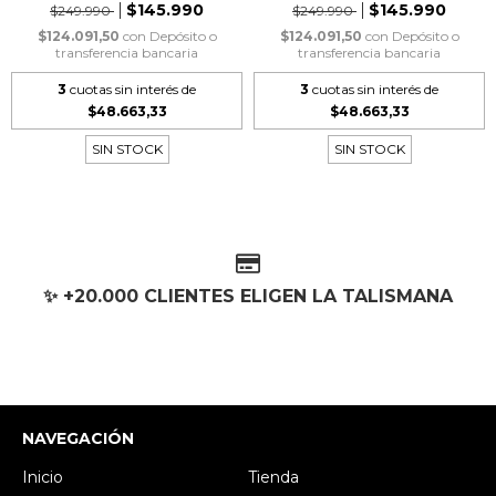
$145.990
$145.990
$249.990
$249.990
$124.091,50
con
Depósito o
$124.091,50
con
Depósito o
transferencia bancaria
transferencia bancaria
3
cuotas sin interés de
3
cuotas sin interés de
$48.663,33
$48.663,33
SIN STOCK
SIN STOCK
✨ +20.000 CLIENTES ELIGEN LA TALISMANA
NAVEGACIÓN
Inicio
Tienda