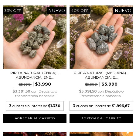
NUEVO
NUEVO
33
%
OFF
40
%
OFF
PIRITA NATURAL (CHICA) –
PIRITA NATURAL (MEDIANA) –
ABUNDANCIA, ENE...
ABUNDANCIA, E...
$3.990
$5.990
$5.990
$9.990
$3.391,50
con
Depósito o
$5.091,50
con
Depósito o
transferencia bancaria
transferencia bancaria
3
cuotas sin interés de
$1.330
3
cuotas sin interés de
$1.996,67