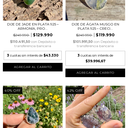
DIJE DE JADE EN PLATA 925 –
DIJE DE ÁGATA MUSGO EN
ARMONÍA, PRO...
PLATA 925 – CRECI...
$129.990
$119.990
$249.990
$249.990
$110.491,50
con
Depósito o
$101.991,50
con
Depósito o
transferencia bancaria
transferencia bancaria
3
cuotas sin interés de
$43.330
3
cuotas sin interés de
$39.996,67
40
%
OFF
42
%
OFF