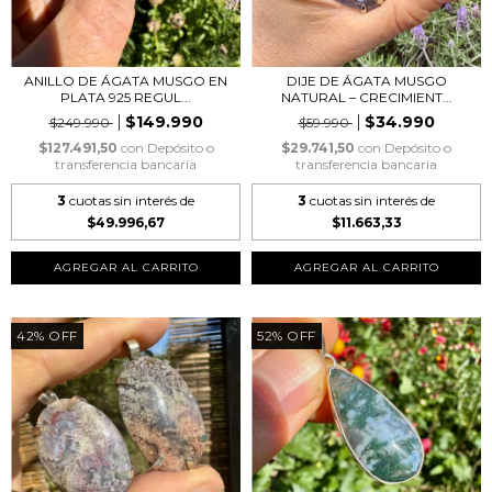
ANILLO DE ÁGATA MUSGO EN
DIJE DE ÁGATA MUSGO
PLATA 925 REGUL...
NATURAL – CRECIMIENT...
$149.990
$34.990
$249.990
$59.990
$127.491,50
con
Depósito o
$29.741,50
con
Depósito o
transferencia bancaria
transferencia bancaria
3
cuotas sin interés de
3
cuotas sin interés de
$49.996,67
$11.663,33
AGREGAR AL CARRITO
42
%
OFF
52
%
OFF