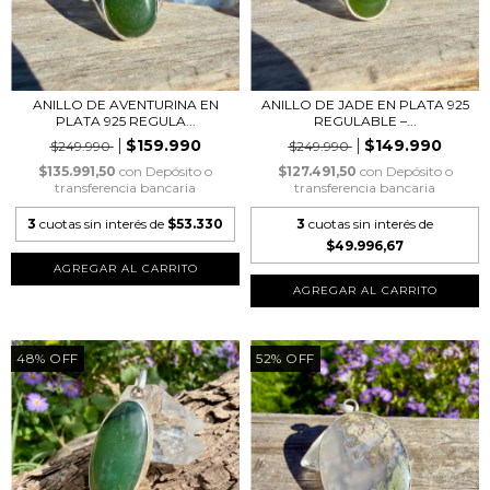
ANILLO DE AVENTURINA EN
ANILLO DE JADE EN PLATA 925
PLATA 925 REGULA...
REGULABLE –...
$159.990
$149.990
$249.990
$249.990
$135.991,50
con
Depósito o
$127.491,50
con
Depósito o
transferencia bancaria
transferencia bancaria
3
cuotas sin interés de
$53.330
3
cuotas sin interés de
$49.996,67
48
%
OFF
52
%
OFF