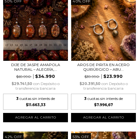
50
%
OFF
40
%
OFF
DIJE DE JASPE AMAPOLA
AROS DE PIRITA EN ACERO
NATURAL – ALEGRÍA,...
QUIRÚRGICO – ABU...
$34.990
$23.990
$69.990
$39.990
$29.741,50
con
Depósito o
$20.391,50
con
Depósito o
transferencia bancaria
transferencia bancaria
3
cuotas sin interés de
3
cuotas sin interés de
$11.663,33
$7.996,67
AGREGAR AL CARRITO
42
%
OFF
53
%
OFF