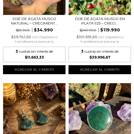
DIJE DE ÁGATA MUSGO
DIJE DE ÁGATA MUSGO EN
NATURAL – CRECIMIENT...
PLATA 925 – CRECI...
$34.990
$119.990
$59.990
$249.990
$29.741,50
con
Depósito o
$101.991,50
con
Depósito o
transferencia bancaria
transferencia bancaria
3
cuotas sin interés de
3
cuotas sin interés de
$11.663,33
$39.996,67
AGREGAR AL CARRITO