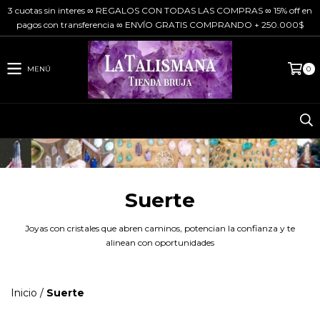
3 cuotas sin interes ∞ REGALOS CON TODAS LAS COMPRAS ∞ 15% off en
pagos con transferencia ∞ ENVÍO GRATIS COMPRANDO + 250.000$
MENÚ
0
Suerte
Joyas con cristales que abren caminos, potencian la confianza y te
alinean con oportunidades
Inicio
/
Suerte