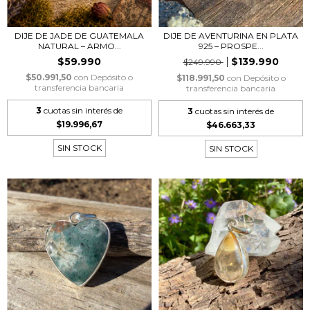
DIJE DE JADE DE GUATEMALA
DIJE DE AVENTURINA EN PLATA
NATURAL – ARMO...
925 – PROSPE...
$59.990
$139.990
$249.990
$50.991,50
con
Depósito o
$118.991,50
con
Depósito o
transferencia bancaria
transferencia bancaria
3
cuotas sin interés de
3
cuotas sin interés de
$19.996,67
$46.663,33
SIN STOCK
SIN STOCK