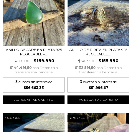
ANILLO DE JADE EN PLATA 925
ANILLO DE PIRITA EN PLATA 925
REGULABLE –...
REGULABLE...
$169.990
$155.990
$299.990
$249.990
$144.491,50
con
Depósito o
$132.591,50
con
Depósito o
transferencia bancaria
transferencia bancaria
3
cuotas sin interés de
3
cuotas sin interés de
$56.663,33
$51.996,67
36
%
OFF
36
%
OFF