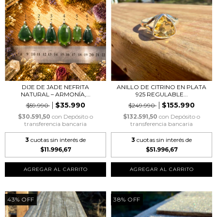
DIJE DE JADE NEFRITA
ANILLO DE CITRINO EN PLATA
NATURAL – ARMONÍA,...
925 REGULABLE...
$35.990
$155.990
$59.990
$249.990
$30.591,50
con
Depósito o
$132.591,50
con
Depósito o
transferencia bancaria
transferencia bancaria
3
cuotas sin interés de
3
cuotas sin interés de
$11.996,67
$51.996,67
AGREGAR AL CARRITO
43
%
OFF
38
%
OFF