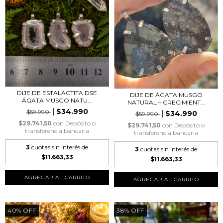
DIJE DE ESTALACTITA DSE
DIJE DE ÁGATA MUSGO
ÁGATA MUSGO NATU...
NATURAL – CRECIMIENT...
$34.990
$59.990
$34.990
$59.990
$29.741,50
con
Depósito o
$29.741,50
con
Depósito o
transferencia bancaria
transferencia bancaria
3
cuotas sin interés de
3
cuotas sin interés de
$11.663,33
$11.663,33
AGREGAR AL CARRITO
AGREGAR AL CARRITO
40
%
OFF
38
%
OFF