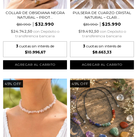
COLLAR DE OBSIDIANA NEGRA
PULSERA DE CUARZO CRISTAL
NATURAL – PROT...
NATURAL – CLAR...
$32.990
$25.990
$59.990
$39.990
$24.742,50
con
Depósito o
$19.492,50
con
Depósito o
transferencia bancaria
transferencia bancaria
3
cuotas sin interés de
3
cuotas sin interés de
$10.996,67
$8.663,33
45
%
OFF
45
%
OFF