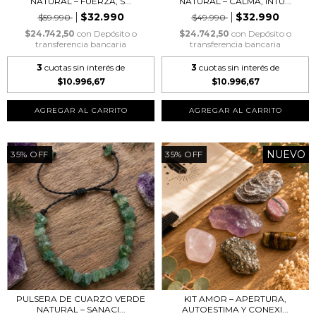
NATURAL – FUERZA, S...
NATURAL – CALMA, INTU...
$32.990
$32.990
$59.990
$49.990
$24.742,50
con
Depósito o
$24.742,50
con
Depósito o
transferencia bancaria
transferencia bancaria
3
cuotas sin interés de
3
cuotas sin interés de
$10.996,67
$10.996,67
NUEVO
35
%
OFF
35
%
OFF
PULSERA DE CUARZO VERDE
KIT AMOR – APERTURA,
NATURAL – SANACI...
AUTOESTIMA Y CONEXI...