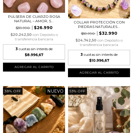
PULSERA DE CUARZO ROSA
NATURAL – AMOR, S...
COLLAR PROTECCIÓN CON
PIEDRAS NATURALES...
$26.990
$39.990
$32.990
$59.990
$20.242,50
con
Depósito o
transferencia bancaria
$24.742,50
con
Depósito o
transferencia bancaria
3
cuotas sin interés de
3
cuotas sin interés de
$8.996,67
$10.996,67
NUEVO
38
%
OFF
53
%
OFF