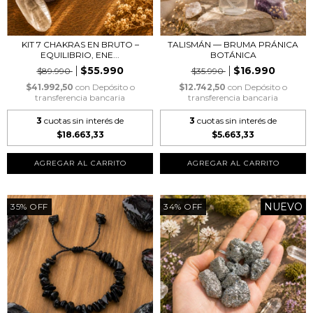
KIT 7 CHAKRAS EN BRUTO –
TALISMÁN — BRUMA PRÁNICA
EQUILIBRIO, ENE...
BOTÁNICA
$55.990
$16.990
$89.990
$35.990
$41.992,50
con
Depósito o
$12.742,50
con
Depósito o
transferencia bancaria
transferencia bancaria
3
cuotas sin interés de
3
cuotas sin interés de
$18.663,33
$5.663,33
NUEVO
35
%
OFF
34
%
OFF