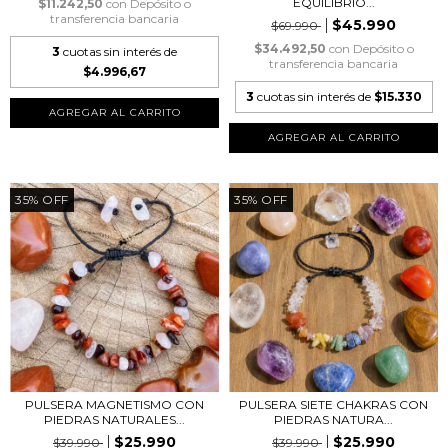
EQUILIBRIO...
$11.242,50
con
Depósito o
transferencia bancaria
$45.990
$69.990
$34.492,50
con
Depósito o
3
cuotas sin interés de
transferencia bancaria
$4.996,67
3
cuotas sin interés de
$15.330
AGREGAR AL CARRITO
35
%
OFF
35
%
OFF
PULSERA MAGNETISMO CON
PULSERA SIETE CHAKRAS CON
PIEDRAS NATURALES...
PIEDRAS NATURA...
$25.990
$25.990
$39.990
$39.990