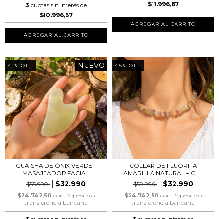
$11.996,67
3
cuotas sin interés de
$10.996,67
NUEVO
41
%
OFF
45
%
OFF
GUA SHA DE ÓNIX VERDE –
COLLAR DE FLUORITA
MASAJEADOR FACIA...
AMARILLA NATURAL – CL...
$32.990
$32.990
$55.990
$59.990
$24.742,50
con
Depósito o
$24.742,50
con
Depósito o
transferencia bancaria
transferencia bancaria
3
cuotas sin interés de
3
cuotas sin interés de