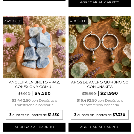
34
%
OFF
45
%
OFF
ANGELITA EN BRUTO – PAZ,
AROS DE ACERO QUIRÚRGICO
CONEXIÓN Y COMU...
CON UNAKITA
$4.590
$21.990
$6.990
$39.990
$3.442,50
con
Depósito o
$16.492,50
con
Depósito o
transferencia bancaria
transferencia bancaria
3
cuotas sin interés de
$1.530
3
cuotas sin interés de
$7.330