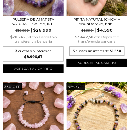
PULSERA DE AMATISTA
PIRITA NATURAL (CHICA) –
NATURAL – CALMA, INT...
ABUNDANCIA, ENE...
$26.990
$4.590
$39.990
$6.990
$20.242,50
con
Depósito o
$3.442,50
con
Depósito o
transferencia bancaria
transferencia bancaria
3
cuotas sin interés de
3
cuotas sin interés de
$1.530
$8.996,67
33
%
OFF
45
%
OFF