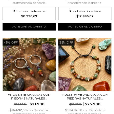
transferencia bancaria
transferencia bancaria
3
cuotas sin interés de
3
cuotas sin interés de
$8.996,67
$12.996,67
45
%
OFF
35
%
OFF
AROS SIETE CHAKRAS CON
PULSERA ABUNDANCIA CON
PIEDRAS NATURALES...
PIEDRAS NATURALES...
$21.990
$25.990
$39.990
$39.990
$16.492,50
con
Depósito o
$19.492,50
con
Depósito o
transferencia bancaria
transferencia bancaria