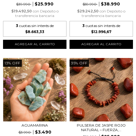
$25.990
$38.990
$39.990
$59.990
$19.492,50
con
Depósito o
$29.242,50
con
Depósito o
transferencia bancaria
transferencia bancaria
3
cuotas sin interés de
3
cuotas sin interés de
$8.663,33
$12.996,67
13
%
OFF
35
%
OFF
AGUAMARINA
PULSERA DE JASPE ROJO
NATURAL – FUERZA,...
$3.490
$3.990