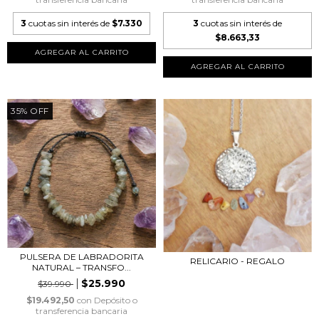
3
cuotas sin interés de
$7.330
3
cuotas sin interés de
$8.663,33
35
%
OFF
PULSERA DE LABRADORITA
RELICARIO - REGALO
NATURAL – TRANSFO...
$25.990
$39.990
$19.492,50
con
Depósito o
transferencia bancaria