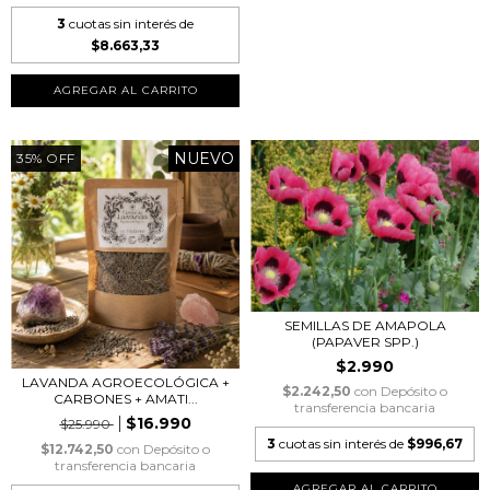
3
cuotas sin interés de
$8.663,33
NUEVO
35
%
OFF
SEMILLAS DE AMAPOLA
(PAPAVER SPP.)
$2.990
LAVANDA AGROECOLÓGICA +
$2.242,50
con
Depósito o
CARBONES + AMATI...
transferencia bancaria
$16.990
$25.990
3
cuotas sin interés de
$996,67
$12.742,50
con
Depósito o
transferencia bancaria