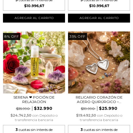
$10.996,67
$10.996,67
8
%
OFF
35
%
OFF
SERENA ❤︎ POCIÓN DE
RELICARIO CORAZÓN DE
RELAJACIÓN
ACERO QUIRÚRGICO –...
$32.990
$25.990
$35.990
$39.990
$24.742,50
con
Depósito o
$19.492,50
con
Depósito o
transferencia bancaria
transferencia bancaria
3
cuotas sin interés de
3
cuotas sin interés de