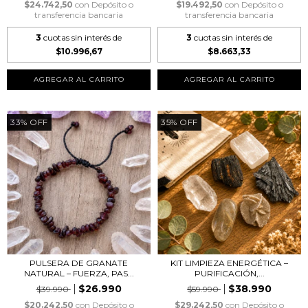
$24.742,50
con
Depósito o
$19.492,50
con
Depósito o
transferencia bancaria
transferencia bancaria
3
cuotas sin interés de
3
cuotas sin interés de
$10.996,67
$8.663,33
33
%
OFF
35
%
OFF
PULSERA DE GRANATE
KIT LIMPIEZA ENERGÉTICA –
NATURAL – FUERZA, PAS...
PURIFICACIÓN,...
$26.990
$38.990
$39.990
$59.990
$20.242,50
con
Depósito o
$29.242,50
con
Depósito o