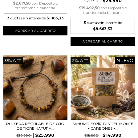
$25.990
$39.990
$2.617,50
con
Depósito o
transferencia bancaria
$19.492,50
con
Depósito o
transferencia bancaria
3
cuotas sin interés de
$1.163,33
3
cuotas sin interés de
$8.663,33
NUEVO
35
%
OFF
21
%
OFF
PULSERA REGULABLE DE OJO
SAHUMO ESPÍRITUS DEL MONTE
DE TIGRE NATURA...
+ CARBONES +...
$25.990
$14.990
$39.990
$18.990