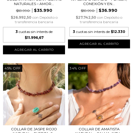
NATURALES – AMOR...
CONEXIÓN Y EN...
$35.990
$36.990
$59.990
$59.990
$26.992,50
con
Depósito o
$27.742,50
con
Depósito o
transferencia bancaria
transferencia bancaria
3
cuotas sin interés de
3
cuotas sin interés de
$12.330
$11.996,67
45
%
OFF
34
%
OFF
COLLAR DE JASPE ROJO
COLLAR DE AMATISTA