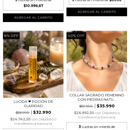
$10.996,67
8
%
OFF
40
%
OFF
COLLAR SAGRADO FEMENINO
CON PIEDRAS NATU...
LUCIDA ❤︎ POCIÓN DE
$35.990
CLARIDAD
$59.990
$32.990
$35.990
$26.992,50
con
Depósito o
transferencia bancaria
$24.742,50
con
Depósito o
transferencia bancaria
3
cuotas sin interés de