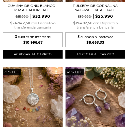
GUA SHA DE ÓNIX BLANCO –
PULSERA DE CORNALINA
MASAJEADOR FACI...
NATURAL – VITALIDAD...
$32.990
$25.990
$55.990
$39.990
$24.742,50
con
Depósito o
$19.492,50
con
Depósito o
transferencia bancaria
transferencia bancaria
3
cuotas sin interés de
3
cuotas sin interés de
$10.996,67
$8.663,33
35
%
OFF
45
%
OFF