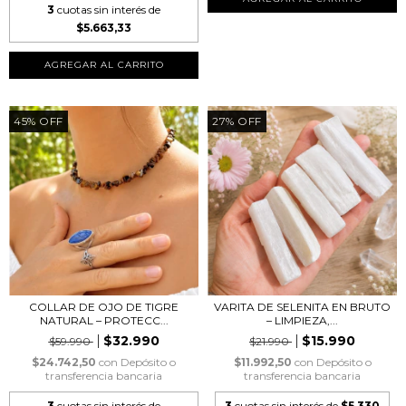
3
cuotas sin interés de
$5.663,33
45
%
OFF
27
%
OFF
COLLAR DE OJO DE TIGRE
VARITA DE SELENITA EN BRUTO
NATURAL – PROTECC...
– LIMPIEZA,...
$32.990
$15.990
$59.990
$21.990
$24.742,50
con
Depósito o
$11.992,50
con
Depósito o
transferencia bancaria
transferencia bancaria
3
cuotas sin interés de
3
cuotas sin interés de
$5.330