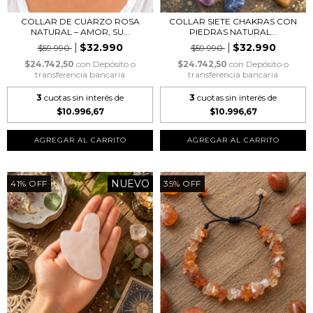
COLLAR DE CUARZO ROSA
COLLAR SIETE CHAKRAS CON
NATURAL – AMOR, SU...
PIEDRAS NATURAL...
$32.990
$32.990
$59.990
$59.990
$24.742,50
con
Depósito o
$24.742,50
con
Depósito o
transferencia bancaria
transferencia bancaria
3
cuotas sin interés de
3
cuotas sin interés de
$10.996,67
$10.996,67
NUEVO
41
%
OFF
35
%
OFF