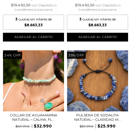
$19.492,50
con
Depósito o
$19.492,50
con
Depósito o
transferencia bancaria
transferencia bancaria
3
cuotas sin interés de
3
cuotas sin interés de
$8.663,33
$8.663,33
34
%
OFF
35
%
OFF
COLLAR DE AGUAMARINA
PULSERA DE SODALITA
NATURAL – CALMA, FL...
NATURAL – CLARIDAD M...
$32.990
$25.990
$49.990
$39.990