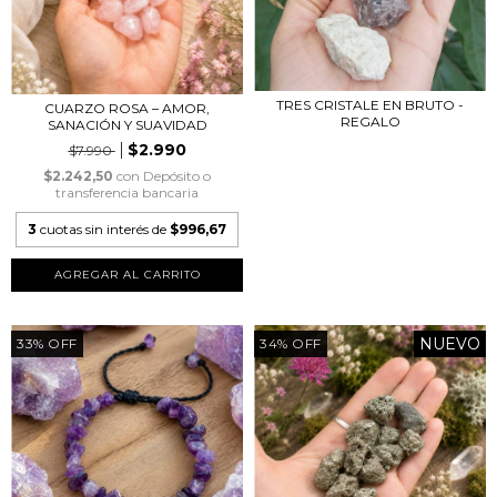
TRES CRISTALE EN BRUTO -
CUARZO ROSA – AMOR,
REGALO
SANACIÓN Y SUAVIDAD
$2.990
$7.990
$2.242,50
con
Depósito o
transferencia bancaria
3
cuotas sin interés de
$996,67
AGREGAR AL CARRITO
NUEVO
33
%
OFF
34
%
OFF