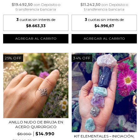
$19.492,50
con
Depósito o
$11.242,50
con
Depósito o
transferencia bancaria
transferencia bancaria
3
cuotas sin interés de
3
cuotas sin interés de
$8.663,33
$4.996,67
25
%
OFF
34
%
OFF
ANILLO NUDO DE BRUJA EN
ACERO QUIRÚRGICO
$14.990
$19.990
KIT ELEMENTALES – INICIACIÓN,