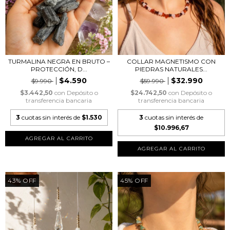
TURMALINA NEGRA EN BRUTO –
COLLAR MAGNETISMO CON
PROTECCIÓN, D...
PIEDRAS NATURALES...
$4.590
$32.990
$9.990
$59.990
$3.442,50
con
Depósito o
$24.742,50
con
Depósito o
transferencia bancaria
transferencia bancaria
3
cuotas sin interés de
$1.530
3
cuotas sin interés de
$10.996,67
43
%
OFF
45
%
OFF