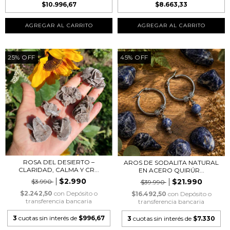
$10.996,67
$8.663,33
25
%
OFF
45
%
OFF
ROSA DEL DESIERTO –
AROS DE SODALITA NATURAL
CLARIDAD, CALMA Y CR...
EN ACERO QUIRÚR...
$2.990
$21.990
$3.990
$39.990
$2.242,50
con
Depósito o
$16.492,50
con
Depósito o
transferencia bancaria
transferencia bancaria
3
cuotas sin interés de
$996,67
3
cuotas sin interés de
$7.330