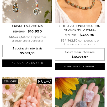
CRISTALES ÁRCOIRIS
COLLAR ABUNDANCIA CON
PIEDRAS NATURALES...
$16.990
$29.990
$32.990
$59.990
$12.742,50
con
Depósito o
transferencia bancaria
$24.742,50
con
Depósito o
transferencia bancaria
3
cuotas sin interés de
3
cuotas sin interés de
$5.663,33
$10.996,67
AGREGAR AL CARRITO
NUEVO
63
%
OFF