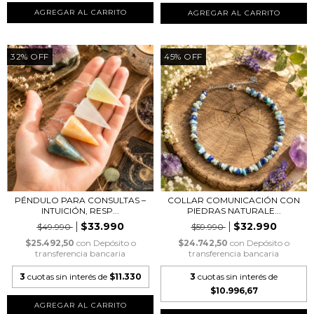
32
%
OFF
45
%
OFF
PÉNDULO PARA CONSULTAS –
COLLAR COMUNICACIÓN CON
INTUICIÓN, RESP...
PIEDRAS NATURALE...
$33.990
$32.990
$49.990
$59.990
$25.492,50
con
Depósito o
$24.742,50
con
Depósito o
transferencia bancaria
transferencia bancaria
3
cuotas sin interés de
$11.330
3
cuotas sin interés de
$10.996,67
AGREGAR AL CARRITO