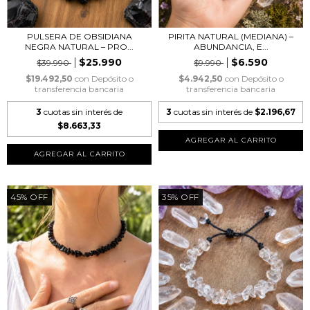
PULSERA DE OBSIDIANA
PIRITA NATURAL (MEDIANA) –
NEGRA NATURAL – PRO...
ABUNDANCIA, E...
$25.990
$6.590
$39.990
$9.990
$19.492,50
con
Depósito o
$4.942,50
con
Depósito o
transferencia bancaria
transferencia bancaria
3
cuotas sin interés de
3
cuotas sin interés de
$2.196,67
$8.663,33
45
%
OFF
35
%
OFF