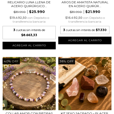
RELICARIO LUNA LLENA DE
AROS DE AMATISTA NATURAL
ACERO QUIRÚRGICO...
EN ACERO QUIRÚR...
$25.990
$21.990
$39.990
$39.990
$19.492,50
con
Depósito o
$16.492,50
con
Depósito o
transferencia bancaria
transferencia bancaria
3
cuotas sin interés de
3
cuotas sin interés de
$7.330
$8.663,33
40
%
OFF
38
%
OFF
COLLAR AMOR CON PIEDRAS
KIT SEXO SAGRADO – PLACER,