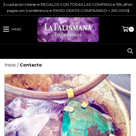
3 cuotas sin interes ∞ REGALOS CON TODAS LAS COMPRAS ∞ 15% off en
pagos con transferencia ∞ ENVÍO GRATIS COMPRANDO + 250.000$
MENÚ
0
Inicio
/
Contacto