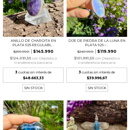
ANILLO DE CHAROITA EN
DIJE DE PIEDRA DE LA LUNA EN
PLATA 925 REGULABL...
PLATA 925 –...
$145.990
$119.990
$299.990
$249.990
$124.091,50
con
Depósito o
$101.991,50
con
Depósito o
transferencia bancaria
transferencia bancaria
3
cuotas sin interés de
3
cuotas sin interés de
$48.663,33
$39.996,67
SIN STOCK
SIN STOCK