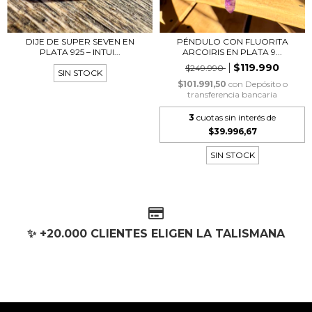
DIJE DE SUPER SEVEN EN
PÉNDULO CON FLUORITA
PLATA 925 – INTUI...
ARCOIRIS EN PLATA 9...
$119.990
$249.990
SIN STOCK
$101.991,50
con
Depósito o
transferencia bancaria
3
cuotas sin interés de
$39.996,67
SIN STOCK
✨ +20.000 CLIENTES ELIGEN LA TALISMANA