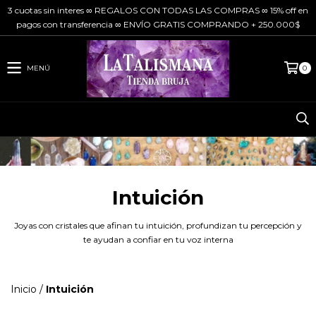
3 cuotas sin interes ∞ REGALOS CON TODAS LAS COMPRAS ∞ 15% off en
pagos con transferencia ∞ ENVÍO GRATIS COMPRANDO + 250.000$
MENÚ
0
Intuición
Joyas con cristales que afinan tu intuición, profundizan tu percepción y
te ayudan a confiar en tu voz interna
Inicio
/
Intuición