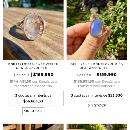
ANILLO DE SUPER SEVEN EN
ANILLO DE LABRADORITA EN
PLATA 925 REGUL...
PLATA 925 REGUL...
$169.990
$159.990
$299.990
$299.990
$144.491,50
con
Depósito o
$135.991,50
con
Depósito o
transferencia bancaria
transferencia bancaria
3
cuotas sin interés de
3
cuotas sin interés de
$53.330
$56.663,33
SIN STOCK
SIN STOCK