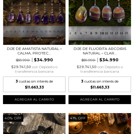
DIJE DE AMATISTA NATURAL –
DIJE DE FLUORITA ARCOIRIS
CALMA, PROTEC...
NATURAL – CLAR...
$34.990
$34.990
$59.990
$59.990
$29.741,50
con
Depósito o
$29.741,50
con
Depósito o
transferencia bancaria
transferencia bancaria
3
cuotas sin interés de
3
cuotas sin interés de
$11.663,33
$11.663,33
AGREGAR AL CARRITO
AGREGAR AL CARRITO
40
%
OFF
41
%
OFF