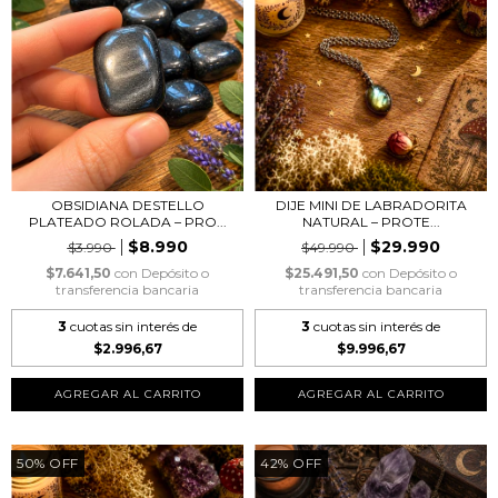
OBSIDIANA DESTELLO
DIJE MINI DE LABRADORITA
PLATEADO ROLADA – PRO...
NATURAL – PROTE...
$8.990
$29.990
$3.990
$49.990
$7.641,50
con
Depósito o
$25.491,50
con
Depósito o
transferencia bancaria
transferencia bancaria
3
cuotas sin interés de
3
cuotas sin interés de
$2.996,67
$9.996,67
50
%
OFF
42
%
OFF