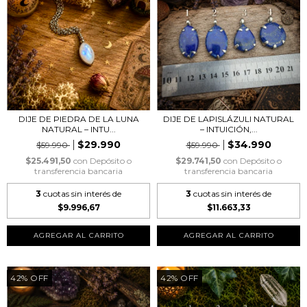
DIJE DE PIEDRA DE LA LUNA
DIJE DE LAPISLÁZULI NATURAL
NATURAL – INTU...
– INTUICIÓN,...
$29.990
$34.990
$59.990
$59.990
$25.491,50
con
Depósito o
$29.741,50
con
Depósito o
transferencia bancaria
transferencia bancaria
3
cuotas sin interés de
3
cuotas sin interés de
$9.996,67
$11.663,33
AGREGAR AL CARRITO
42
%
OFF
42
%
OFF