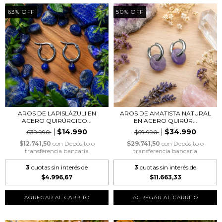
63
%
OFF
50
%
OFF
AROS DE LAPISLÁZULI EN
AROS DE AMATISTA NATURAL
ACERO QUIRÚRGICO...
EN ACERO QUIRÚR...
$14.990
$34.990
$39.990
$69.990
$12.741,50
con
Depósito o
$29.741,50
con
Depósito o
transferencia bancaria
transferencia bancaria
3
cuotas sin interés de
3
cuotas sin interés de
$4.996,67
$11.663,33