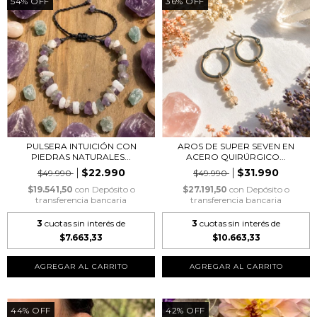
54
%
OFF
36
%
OFF
PULSERA INTUICIÓN CON
AROS DE SUPER SEVEN EN
PIEDRAS NATURALES...
ACERO QUIRÚRGICO...
$22.990
$31.990
$49.990
$49.990
$19.541,50
con
Depósito o
$27.191,50
con
Depósito o
transferencia bancaria
transferencia bancaria
3
cuotas sin interés de
3
cuotas sin interés de
$7.663,33
$10.663,33
44
%
OFF
42
%
OFF