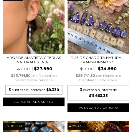
AROS DE AMATISTA Y PERLAS
DIJE DE CHAROÍTA NATURAL –
NATURALES EN A...
TRANSFORMACIÓ...
$27.990
$34.990
$49.990
$59.990
$23.791,50
con
Depósito o
$29.741,50
con
Depósito o
transferencia bancaria
transferencia bancaria
3
cuotas sin interés de
$9.330
3
cuotas sin interés de
$11.663,33
AGREGAR AL CARRITO
-125
%
OFF
40
%
OFF