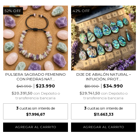
52
%
OFF
42
%
OFF
PULSERA SAGRADO FEMENINO
DIJE DE ABALÓN NATURAL –
CON PIEDRAS NAT...
INTUICIÓN, PROT...
$23.990
$34.990
$49.990
$59.990
$20.391,50
con
Depósito o
$29.741,50
con
Depósito o
transferencia bancaria
transferencia bancaria
3
cuotas sin interés de
3
cuotas sin interés de
$7.996,67
$11.663,33
AGREGAR AL CARRITO