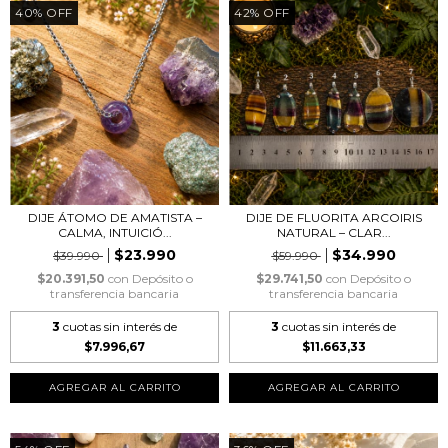
40
%
OFF
42
%
OFF
DIJE ÁTOMO DE AMATISTA –
DIJE DE FLUORITA ARCOIRIS
CALMA, INTUICIÓ...
NATURAL – CLAR...
$23.990
$34.990
$39.990
$59.990
$20.391,50
con
Depósito o
$29.741,50
con
Depósito o
transferencia bancaria
transferencia bancaria
3
cuotas sin interés de
3
cuotas sin interés de
$7.996,67
$11.663,33
AGREGAR AL CARRITO