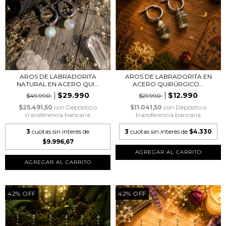
AROS DE LABRADORITA
AROS DE LABRADORITA EN
NATURAL EN ACERO QUI...
ACERO QUIRÚRGICO...
$29.990
$12.990
$49.990
$21.990
$25.491,50
con
Depósito o
$11.041,50
con
Depósito o
transferencia bancaria
transferencia bancaria
3
cuotas sin interés de
3
cuotas sin interés de
$4.330
$9.996,67
42
%
OFF
42
%
OFF