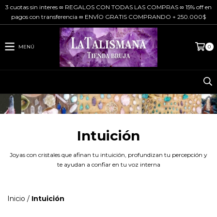
3 cuotas sin interes ∞ REGALOS CON TODAS LAS COMPRAS ∞ 15% off en
pagos con transferencia ∞ ENVÍO GRATIS COMPRANDO + 250.000$
MENÚ
0
Intuición
Joyas con cristales que afinan tu intuición, profundizan tu percepción y
te ayudan a confiar en tu voz interna
Inicio
/
Intuición