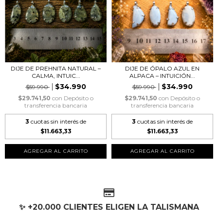
DIJE DE PREHNITA NATURAL –
DIJE DE ÓPALO AZUL EN
CALMA, INTUIC...
ALPACA – INTUICIÓN...
$34.990
$34.990
$59.990
$59.990
$29.741,50
con
Depósito o
$29.741,50
con
Depósito o
transferencia bancaria
transferencia bancaria
3
cuotas sin interés de
3
cuotas sin interés de
$11.663,33
$11.663,33
AGREGAR AL CARRITO
AGREGAR AL CARRITO
✨ +20.000 CLIENTES ELIGEN LA TALISMANA