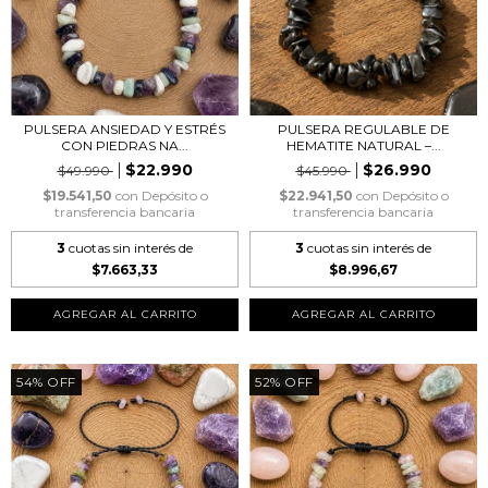
PULSERA ANSIEDAD Y ESTRÉS
PULSERA REGULABLE DE
CON PIEDRAS NA...
HEMATITE NATURAL –...
$22.990
$26.990
$49.990
$45.990
$19.541,50
con
Depósito o
$22.941,50
con
Depósito o
transferencia bancaria
transferencia bancaria
3
cuotas sin interés de
3
cuotas sin interés de
$7.663,33
$8.996,67
54
%
OFF
52
%
OFF