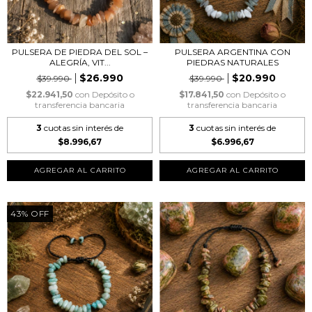
PULSERA DE PIEDRA DEL SOL –
PULSERA ARGENTINA CON
ALEGRÍA, VIT...
PIEDRAS NATURALES
$26.990
$20.990
$39.990
$39.990
$22.941,50
con
Depósito o
$17.841,50
con
Depósito o
transferencia bancaria
transferencia bancaria
3
cuotas sin interés de
3
cuotas sin interés de
$8.996,67
$6.996,67
43
%
OFF