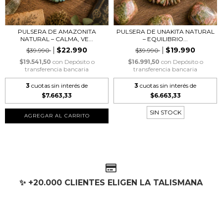
PULSERA DE AMAZONITA
PULSERA DE UNAKITA NATURAL
NATURAL – CALMA, VE...
– EQUILIBRIO...
$22.990
$19.990
$39.990
$39.990
$19.541,50
con
Depósito o
$16.991,50
con
Depósito o
transferencia bancaria
transferencia bancaria
3
cuotas sin interés de
3
cuotas sin interés de
$7.663,33
$6.663,33
SIN STOCK
✨ +20.000 CLIENTES ELIGEN LA TALISMANA