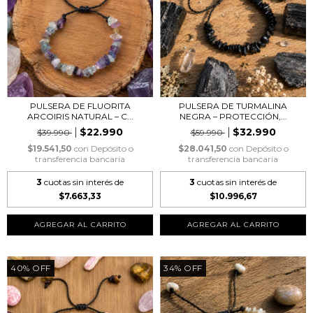
PULSERA DE FLUORITA
PULSERA DE TURMALINA
ARCOIRIS NATURAL – C...
NEGRA – PROTECCIÓN,...
$22.990
$32.990
$39.990
$59.990
$19.541,50
con
Depósito o
$28.041,50
con
Depósito o
transferencia bancaria
transferencia bancaria
3
cuotas sin interés de
3
cuotas sin interés de
$7.663,33
$10.996,67
40
%
OFF
34
%
OFF