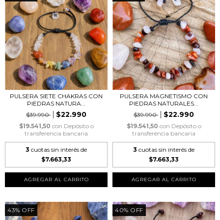
PULSERA SIETE CHAKRAS CON
PULSERA MAGNETISMO CON
PIEDRAS NATURA...
PIEDRAS NATURALES...
$22.990
$22.990
$39.990
$39.990
$19.541,50
con
Depósito o
$19.541,50
con
Depósito o
transferencia bancaria
transferencia bancaria
3
cuotas sin interés de
3
cuotas sin interés de
$7.663,33
$7.663,33
43
%
OFF
40
%
OFF