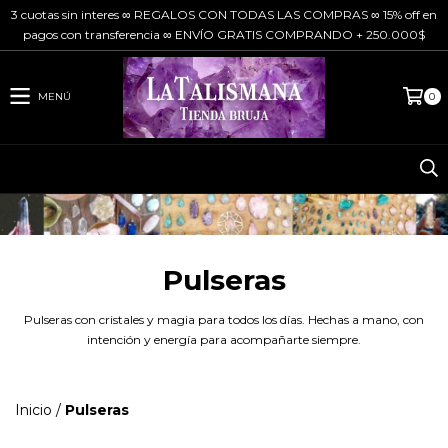
3 cuotas sin interes ∞ REGALOS CON TODAS LAS COMPRAS ∞ 15% off en
pagos con transferencia ∞ ENVÍO GRATIS COMPRANDO + 250.000$
MENÚ
0
Pulseras
Pulseras con cristales y magia para todos los días. Hechas a mano, con
intención y energía para acompañarte siempre.
Inicio
/
Pulseras