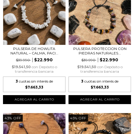
PULSERA DE HOWLITA
PULSERA PROTECCION CON
NATURAL – CALMA, PACI...
PIEDRAS NATURALES...
$22.990
$22.990
$39.990
$39.990
$19.541,50
con
Depósito o
$19.541,50
con
Depósito o
transferencia bancaria
transferencia bancaria
3
cuotas sin interés de
3
cuotas sin interés de
$7.663,33
$7.663,33
43
%
OFF
45
%
OFF