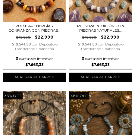
PULSERA ENERGÍA Y
PULSERA INTUICIÓN CON
CONFIANZA CON PIEDRAS...
PIEDRAS NATURALES...
$22.990
$22.990
$49.990
$49.990
$19.541,50
con
Depósito o
$19.541,50
con
Depósito o
transferencia bancaria
transferencia bancaria
3
cuotas sin interés de
3
cuotas sin interés de
$7.663,33
$7.663,33
33
%
OFF
48
%
OFF