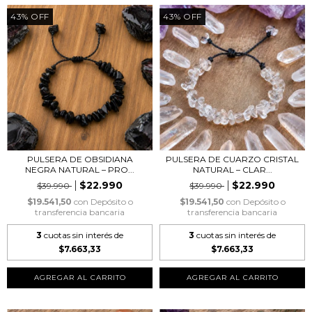
43
%
OFF
43
%
OFF
PULSERA DE OBSIDIANA
PULSERA DE CUARZO CRISTAL
NEGRA NATURAL – PRO...
NATURAL – CLAR...
$22.990
$22.990
$39.990
$39.990
$19.541,50
con
Depósito o
$19.541,50
con
Depósito o
transferencia bancaria
transferencia bancaria
3
cuotas sin interés de
3
cuotas sin interés de
$7.663,33
$7.663,33