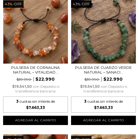
43
%
OFF
43
%
OFF
PULSERA DE CORNALINA
PULSERA DE CUARZO VERDE
NATURAL – VITALIDAD...
NATURAL – SANACI...
$22.990
$22.990
$39.990
$39.990
$19.541,50
con
Depósito o
$19.541,50
con
Depósito o
transferencia bancaria
transferencia bancaria
3
cuotas sin interés de
3
cuotas sin interés de
$7.663,33
$7.663,33