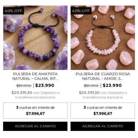
40
%
OFF
40
%
OFF
PULSERA DE AMATISTA
PULSERA DE CUARZO ROSA
NATURAL – CALMA, INT...
NATURAL – AMOR, S...
$23.990
$23.990
$39.990
$39.990
$20.391,50
con
Depósito o
$20.391,50
con
Depósito o
transferencia bancaria
transferencia bancaria
3
cuotas sin interés de
3
cuotas sin interés de
$7.996,67
$7.996,67