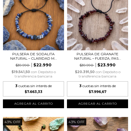
PULSERA DE SODALITA
PULSERA DE GRANATE
NATURAL – CLARIDAD M...
NATURAL – FUERZA, PAS...
$22.990
$23.990
$39.990
$39.990
$19.541,50
con
Depósito o
$20.391,50
con
Depósito o
transferencia bancaria
transferencia bancaria
3
cuotas sin interés de
3
cuotas sin interés de
$7.663,33
$7.996,67
43
%
OFF
43
%
OFF