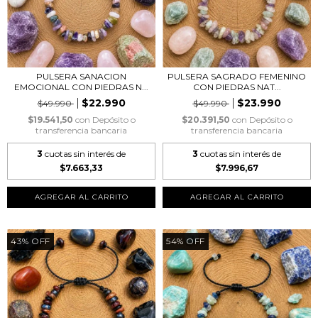
PULSERA SANACION
PULSERA SAGRADO FEMENINO
EMOCIONAL CON PIEDRAS N...
CON PIEDRAS NAT...
$22.990
$23.990
$49.990
$49.990
$19.541,50
con
Depósito o
$20.391,50
con
Depósito o
transferencia bancaria
transferencia bancaria
3
cuotas sin interés de
3
cuotas sin interés de
$7.663,33
$7.996,67
43
%
OFF
54
%
OFF