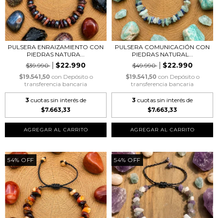
PULSERA ENRAIZAMIENTO CON
PULSERA COMUNICACIÓN CON
PIEDRAS NATURA...
PIEDRAS NATURAL...
$22.990
$22.990
$39.990
$49.990
$19.541,50
con
Depósito o
$19.541,50
con
Depósito o
transferencia bancaria
transferencia bancaria
3
cuotas sin interés de
3
cuotas sin interés de
$7.663,33
$7.663,33
54
%
OFF
54
%
OFF