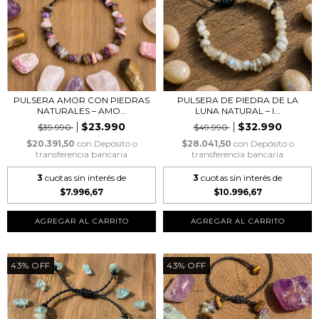
PULSERA AMOR CON PIEDRAS
PULSERA DE PIEDRA DE LA
NATURALES – AMO...
LUNA NATURAL – I...
$23.990
$32.990
$39.990
$49.990
$20.391,50
con
Depósito o
$28.041,50
con
Depósito o
transferencia bancaria
transferencia bancaria
3
cuotas sin interés de
3
cuotas sin interés de
$7.996,67
$10.996,67
43
%
OFF
43
%
OFF