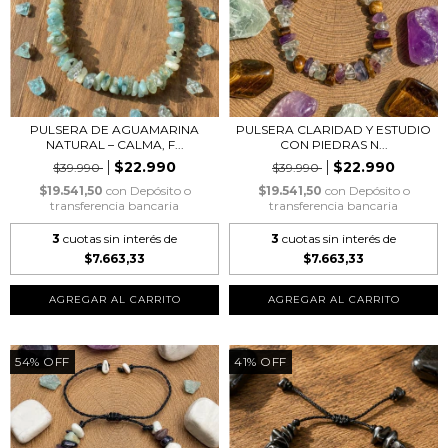
PULSERA DE AGUAMARINA
PULSERA CLARIDAD Y ESTUDIO
NATURAL – CALMA, F...
CON PIEDRAS N...
$22.990
$22.990
$39.990
$39.990
$19.541,50
con
Depósito o
$19.541,50
con
Depósito o
transferencia bancaria
transferencia bancaria
3
cuotas sin interés de
3
cuotas sin interés de
$7.663,33
$7.663,33
54
%
OFF
41
%
OFF