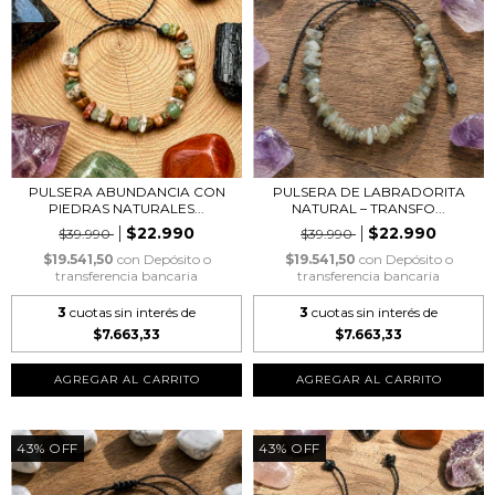
PULSERA ABUNDANCIA CON
PULSERA DE LABRADORITA
PIEDRAS NATURALES...
NATURAL – TRANSFO...
$22.990
$22.990
$39.990
$39.990
$19.541,50
con
Depósito o
$19.541,50
con
Depósito o
transferencia bancaria
transferencia bancaria
3
cuotas sin interés de
3
cuotas sin interés de
$7.663,33
$7.663,33
43
%
OFF
43
%
OFF