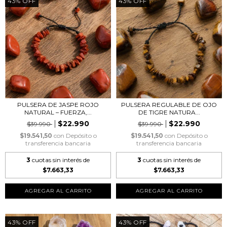
43
%
OFF
43
%
OFF
PULSERA DE JASPE ROJO
PULSERA REGULABLE DE OJO
NATURAL – FUERZA,...
DE TIGRE NATURA...
$22.990
$22.990
$39.990
$39.990
$19.541,50
con
Depósito o
$19.541,50
con
Depósito o
transferencia bancaria
transferencia bancaria
3
cuotas sin interés de
3
cuotas sin interés de
$7.663,33
$7.663,33
43
%
OFF
43
%
OFF