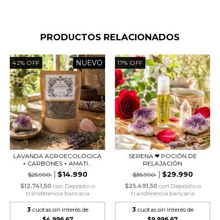
PRODUCTOS RELACIONADOS
NUEVO
42
%
OFF
17
%
OFF
LAVANDA AGROECOLÓGICA
SERENA ❤︎ POCIÓN DE
+ CARBONES + AMATI...
RELAJACIÓN
$14.990
$29.990
$25.990
$35.990
$12.741,50
con
Depósito o
$25.491,50
con
Depósito o
transferencia bancaria
transferencia bancaria
3
cuotas sin interés de
3
cuotas sin interés de
$4.996,67
$9.996,67