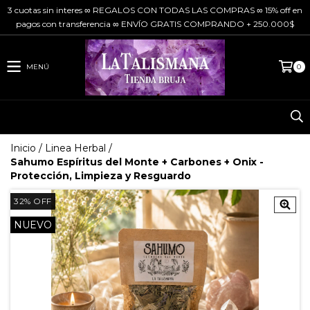
3 cuotas sin interes ∞ REGALOS CON TODAS LAS COMPRAS ∞ 15% off en
pagos con transferencia ∞ ENVÍO GRATIS COMPRANDO + 250.000$
MENÚ
0
Inicio
/
Linea Herbal
/
Sahumo Espíritus del Monte + Carbones + Onix -
Protección, Limpieza y Resguardo
32
%
OFF
NUEVO