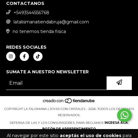
CONTACTANOS
+5493544556768
latalismanatiendabruja@gmail.com
no tenemos tienda fisica
REDES SOCIALES
SUMATE A NUESTRO NEWSLETTER
COPYRIGHT LA TALISMANA | JOYAS CON CRISTALES - 2026. TODOS LOS DERECHOS
RESERVADOS.
DEFENSA DE LAS Y LOS CONSUMIDORES. PARA RECLAMOS
INGRESÁ ACÁ.
BOTÓN DE ARREPENTIMIENTO
Al navegar por este sitio
aceptás el uso de cookies
para