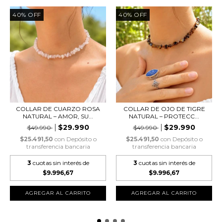
40
%
OFF
40
%
OFF
COLLAR DE CUARZO ROSA
COLLAR DE OJO DE TIGRE
NATURAL – AMOR, SU...
NATURAL – PROTECC...
$29.990
$29.990
$49.990
$49.990
$25.491,50
con
Depósito o
$25.491,50
con
Depósito o
transferencia bancaria
transferencia bancaria
3
cuotas sin interés de
3
cuotas sin interés de
$9.996,67
$9.996,67