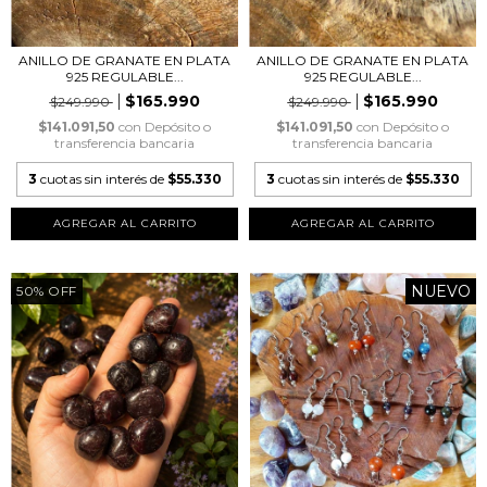
ANILLO DE GRANATE EN PLATA
ANILLO DE GRANATE EN PLATA
925 REGULABLE...
925 REGULABLE...
$165.990
$165.990
$249.990
$249.990
$141.091,50
con
Depósito o
$141.091,50
con
Depósito o
transferencia bancaria
transferencia bancaria
3
cuotas sin interés de
$55.330
3
cuotas sin interés de
$55.330
NUEVO
50
%
OFF