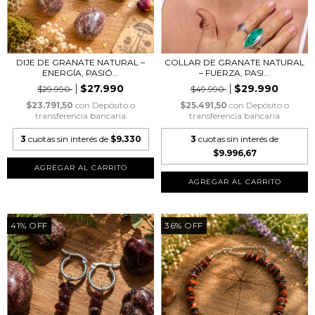
DIJE DE GRANATE NATURAL –
COLLAR DE GRANATE NATURAL
ENERGÍA, PASIÓ...
– FUERZA, PASI...
$27.990
$29.990
$29.990
$49.990
$23.791,50
con
Depósito o
$25.491,50
con
Depósito o
transferencia bancaria
transferencia bancaria
3
cuotas sin interés de
$9.330
3
cuotas sin interés de
$9.996,67
41
%
OFF
36
%
OFF