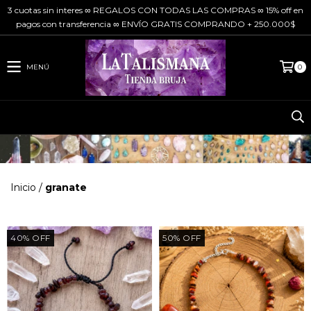
3 cuotas sin interes ∞ REGALOS CON TODAS LAS COMPRAS ∞ 15% off en
pagos con transferencia ∞ ENVÍO GRATIS COMPRANDO + 250.000$
MENÚ
0
Inicio
/
granate
40
%
OFF
50
%
OFF