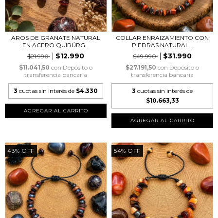
AROS DE GRANATE NATURAL
COLLAR ENRAIZAMIENTO CON
EN ACERO QUIRÚRG...
PIEDRAS NATURAL...
$12.990
$31.990
$21.990
$49.990
$11.041,50
con
Depósito o
$27.191,50
con
Depósito o
transferencia bancaria
transferencia bancaria
3
cuotas sin interés de
$4.330
3
cuotas sin interés de
$10.663,33
43
%
OFF
54
%
OFF