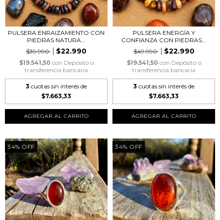
PULSERA ENRAIZAMIENTO CON
PULSERA ENERGÍA Y
PIEDRAS NATURA...
CONFIANZA CON PIEDRAS...
$22.990
$22.990
$39.990
$49.990
$19.541,50
con
Depósito o
$19.541,50
con
Depósito o
transferencia bancaria
transferencia bancaria
3
cuotas sin interés de
3
cuotas sin interés de
$7.663,33
$7.663,33
34
%
OFF
34
%
OFF