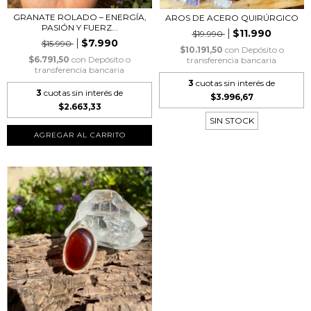
GRANATE ROLADO – ENERGÍA,
AROS DE ACERO QUIRÚRGICO
PASIÓN Y FUERZ...
$11.990
$19.990
$7.990
$15.990
$10.191,50
con
Depósito o
$6.791,50
con
Depósito o
transferencia bancaria
transferencia bancaria
3
cuotas sin interés de
3
cuotas sin interés de
$3.996,67
$2.663,33
SIN STOCK