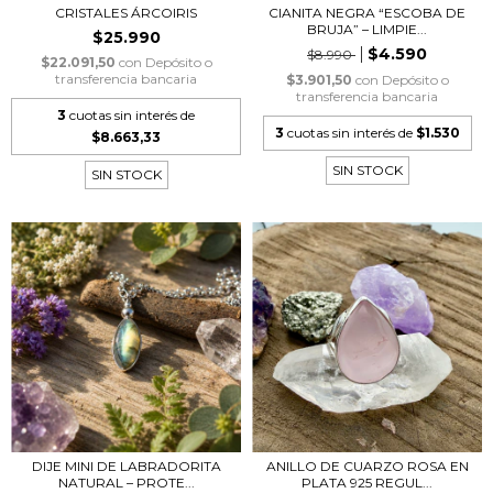
CRISTALES ÁRCOIRIS
CIANITA NEGRA “ESCOBA DE
BRUJA” – LIMPIE...
$25.990
$4.590
$8.990
$22.091,50
con
Depósito o
transferencia bancaria
$3.901,50
con
Depósito o
transferencia bancaria
3
cuotas sin interés de
3
cuotas sin interés de
$1.530
$8.663,33
SIN STOCK
SIN STOCK
DIJE MINI DE LABRADORITA
ANILLO DE CUARZO ROSA EN
NATURAL – PROTE...
PLATA 925 REGUL...