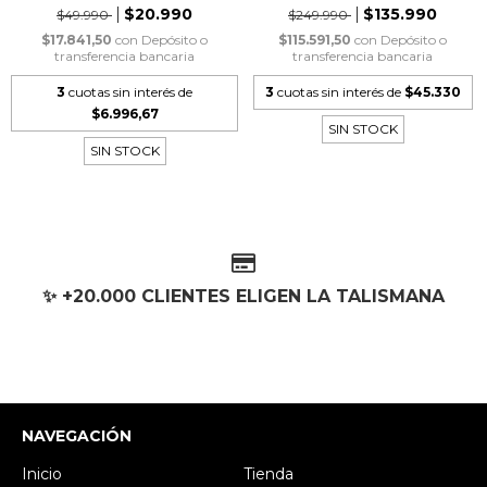
$20.990
$135.990
$49.990
$249.990
$17.841,50
con
Depósito o
$115.591,50
con
Depósito o
transferencia bancaria
transferencia bancaria
3
cuotas sin interés de
3
cuotas sin interés de
$45.330
$6.996,67
SIN STOCK
SIN STOCK
✨ +20.000 CLIENTES ELIGEN LA TALISMANA
NAVEGACIÓN
Inicio
Tienda