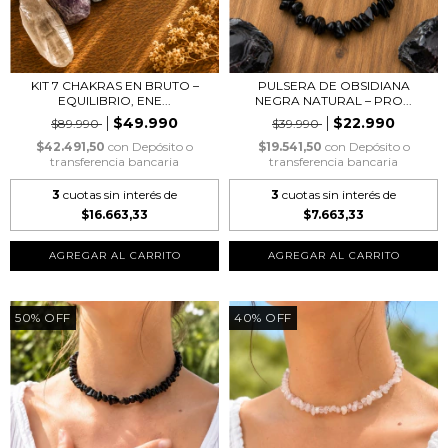
KIT 7 CHAKRAS EN BRUTO –
PULSERA DE OBSIDIANA
EQUILIBRIO, ENE...
NEGRA NATURAL – PRO...
$49.990
$22.990
$89.990
$39.990
$42.491,50
con
Depósito o
$19.541,50
con
Depósito o
transferencia bancaria
transferencia bancaria
3
cuotas sin interés de
3
cuotas sin interés de
$16.663,33
$7.663,33
50
%
OFF
40
%
OFF