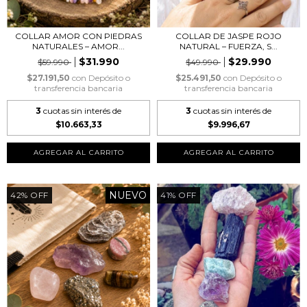
COLLAR AMOR CON PIEDRAS
COLLAR DE JASPE ROJO
NATURALES – AMOR...
NATURAL – FUERZA, S...
$31.990
$29.990
$59.990
$49.990
$27.191,50
con
Depósito o
$25.491,50
con
Depósito o
transferencia bancaria
transferencia bancaria
3
cuotas sin interés de
3
cuotas sin interés de
$10.663,33
$9.996,67
NUEVO
42
%
OFF
41
%
OFF