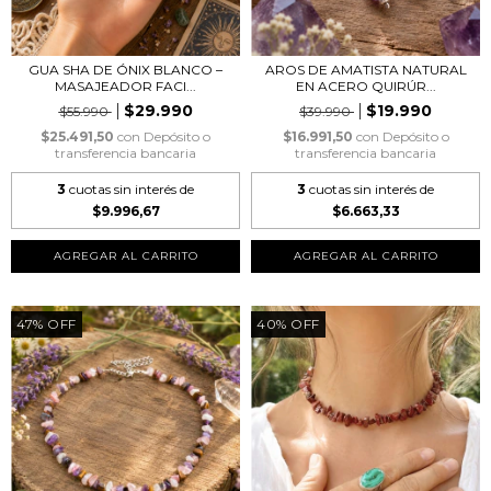
GUA SHA DE ÓNIX BLANCO –
AROS DE AMATISTA NATURAL
MASAJEADOR FACI...
EN ACERO QUIRÚR...
$29.990
$19.990
$55.990
$39.990
$25.491,50
con
Depósito o
$16.991,50
con
Depósito o
transferencia bancaria
transferencia bancaria
3
cuotas sin interés de
3
cuotas sin interés de
$9.996,67
$6.663,33
47
%
OFF
40
%
OFF