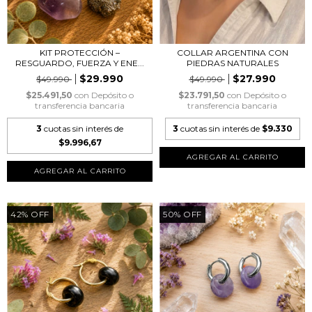
KIT PROTECCIÓN –
COLLAR ARGENTINA CON
RESGUARDO, FUERZA Y ENE...
PIEDRAS NATURALES
$29.990
$27.990
$49.990
$49.990
$25.491,50
con
Depósito o
$23.791,50
con
Depósito o
transferencia bancaria
transferencia bancaria
3
cuotas sin interés de
3
cuotas sin interés de
$9.330
$9.996,67
42
%
OFF
50
%
OFF