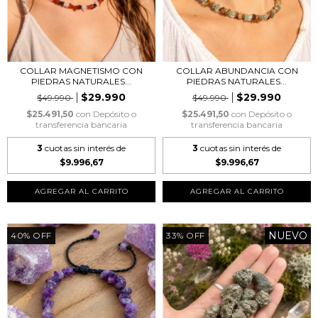
COLLAR MAGNETISMO CON
COLLAR ABUNDANCIA CON
PIEDRAS NATURALES...
PIEDRAS NATURALES...
$29.990
$29.990
$49.990
$49.990
$25.491,50
con
Depósito o
$25.491,50
con
Depósito o
transferencia bancaria
transferencia bancaria
3
cuotas sin interés de
3
cuotas sin interés de
$9.996,67
$9.996,67
NUEVO
40
%
OFF
33
%
OFF