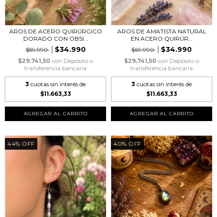
AROS DE ACERO QUIRÚRGICO
AROS DE AMATISTA NATURAL
DORADO CON OBSI...
EN ACERO QUIRÚR...
$34.990
$34.990
$59.990
$69.990
$29.741,50
con
Depósito o
$29.741,50
con
Depósito o
transferencia bancaria
transferencia bancaria
3
cuotas sin interés de
3
cuotas sin interés de
$11.663,33
$11.663,33
44
%
OFF
40
%
OFF