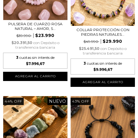
PULSERA DE CUARZO ROSA
NATURAL – AMOR, S...
COLLAR PROTECCIÓN CON
PIEDRAS NATURALES...
$23.990
$39.990
$29.990
$49.990
$20.391,50
con
Depósito o
transferencia bancaria
$25.491,50
con
Depósito o
transferencia bancaria
3
cuotas sin interés de
3
cuotas sin interés de
$7.996,67
$9.996,67
NUEVO
44
%
OFF
43
%
OFF