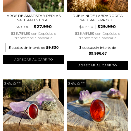
AROS DE AMATISTA Y PERLAS
DIJE MINI DE LABRADORITA
NATURALES EN A...
NATURAL – PROTE...
$27.990
$29.990
$49.990
$49.990
$23.791,50
con
Depósito o
$25.491,50
con
Depósito o
transferencia bancaria
transferencia bancaria
3
cuotas sin interés de
$9.330
3
cuotas sin interés de
$9.996,67
34
%
OFF
34
%
OFF