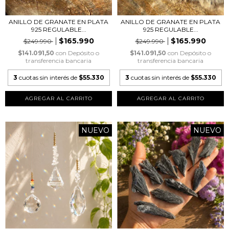
ANILLO DE GRANATE EN PLATA
ANILLO DE GRANATE EN PLATA
925 REGULABLE...
925 REGULABLE...
$165.990
$165.990
$249.990
$249.990
$141.091,50
con
Depósito o
$141.091,50
con
Depósito o
transferencia bancaria
transferencia bancaria
3
cuotas sin interés de
$55.330
3
cuotas sin interés de
$55.330
NUEVO
NUEVO