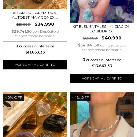
KIT AMOR – APERTURA,
AUTOESTIMA Y CONEXI...
$34.990
$59.990
KIT ELEMENTALES – INICIACIÓN,
EQUILIBRIO...
$29.741,50
con
Depósito o
transferencia bancaria
$40.990
$69.990
$34.841,50
con
Depósito o
3
cuotas sin interés de
transferencia bancaria
$11.663,33
3
cuotas sin interés de
$13.663,33
40
%
OFF
44
%
OFF