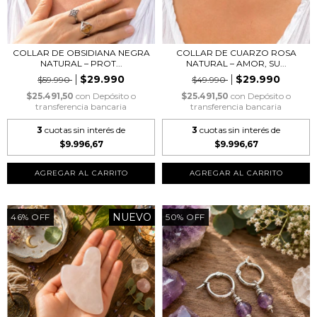
COLLAR DE OBSIDIANA NEGRA
COLLAR DE CUARZO ROSA
NATURAL – PROT...
NATURAL – AMOR, SU...
$29.990
$29.990
$59.990
$49.990
$25.491,50
con
Depósito o
$25.491,50
con
Depósito o
transferencia bancaria
transferencia bancaria
3
cuotas sin interés de
3
cuotas sin interés de
$9.996,67
$9.996,67
NUEVO
46
%
OFF
50
%
OFF